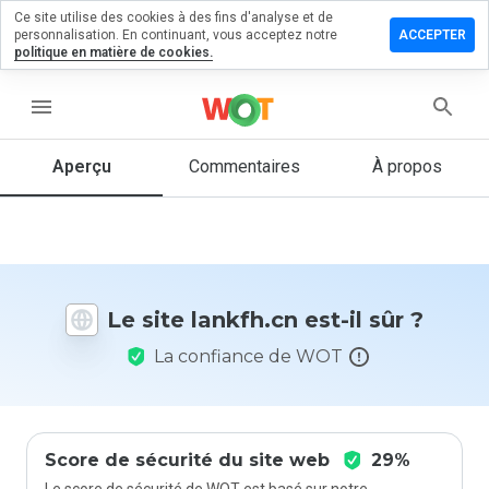
Ce site utilise des cookies à des fins d'analyse et de
sser un
personnalisation. En continuant, vous acceptez notre
ACCEPTER
mmentaire
politique en matière de cookies.
 lankfh.cn
menu
Aperçu
Commentaires
À propos
Quelle
note entre
1 et 5
donneriez-
vous à ce
site ?
Le site lankfh.cn est-il sûr ?
La confiance de WOT
Score de sécurité du site web
29%