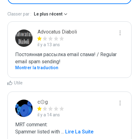
Classer par :
Le plus récent
Advocatus Diaboli
il y a 13 ans
Постоянная рассылка email спама! / Regular 
email spam sending!
Montrer la traduction
Utile
c۞g
il y a 14 ans
MRT comment:

Spammer listed with 
...
 Lire La Suite