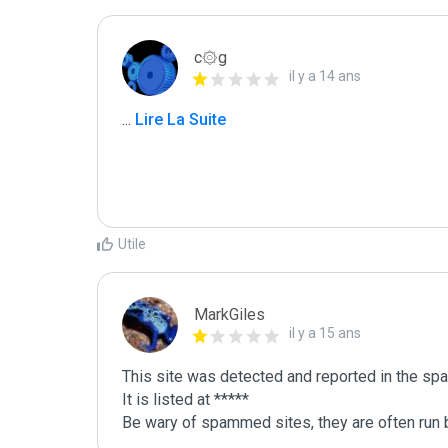
c۞g
il y a 14 ans
...
 Lire La Suite
Utile
MarkGiles
il y a 15 ans
This site was detected and reported in the spa
It is listed at *****

Be wary of spammed sites, they are often run b