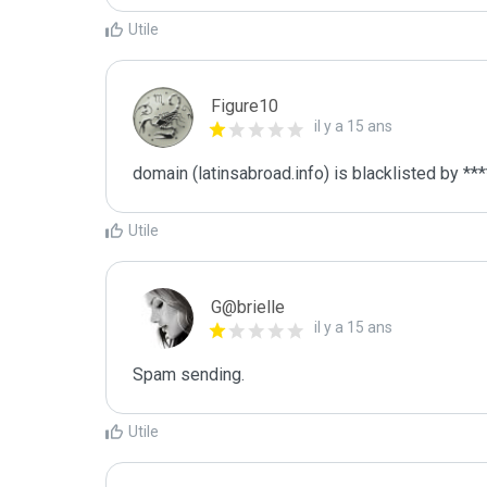
Utile
Figure10
il y a 15 ans
domain (latinsabroad.info) is blacklisted by ***
Utile
G@brielle
il y a 15 ans
Spam sending.
Utile