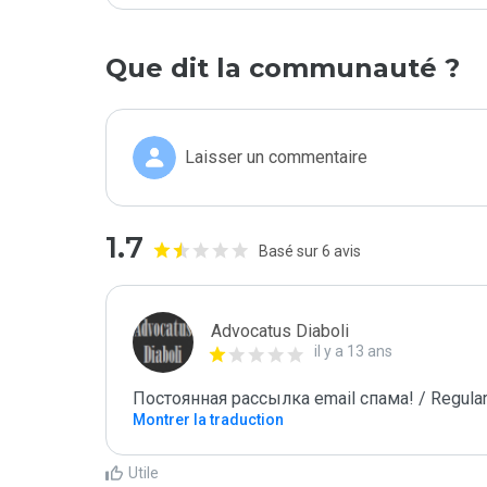
Que dit la communauté ?
Laisser un commentaire
1.7
Basé sur 6 avis
Advocatus Diaboli
il y a 13 ans
Постоянная рассылка email спама! / Regular
Montrer la traduction
Utile