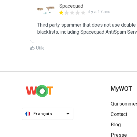
Spacequad
il y a 17 ans
Third party spammer that does not use double o
Utile
MyWOT
Qui sommes
Français
Contact
Blog
Presse