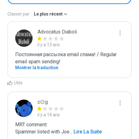
Classer par :
Le plus récent
Advocatus Diaboli
il y a 13 ans
Постоянная рассылка email спама! / Regular 
email spam sending!
Montrer la traduction
Utile
c۞g
il y a 14 ans
MRT comment:

Spammer listed with Joe
...
 Lire La Suite