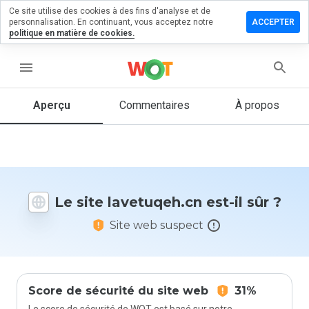
Ce site utilise des cookies à des fins d'analyse et de
sser un
personnalisation. En continuant, vous acceptez notre
ACCEPTER
mmentaire
politique en matière de cookies.
etuqeh.cn
menu
Aperçu
Commentaires
À propos
Quelle
note entre
1 et 5
donneriez-
vous à ce
Le site lavetuqeh.cn est-il sûr ?
site ?
Site web suspect
Score de sécurité du site web
31%