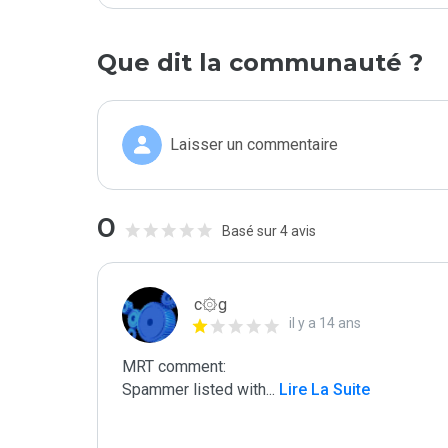
Que dit la communauté ?
Laisser un commentaire
0
Basé sur 4 avis
c۞g
il y a 14 ans
MRT comment:

Spammer listed with
...
 Lire La Suite