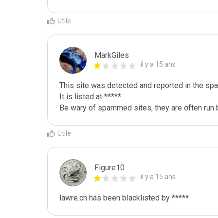
Utile
MarkGiles
il y a 15 ans
This site was detected and reported in the spa
It is listed at *****

Be wary of spammed sites, they are often run b
Utile
Figure10
il y a 15 ans
lawre.cn has been blacklisted by *****