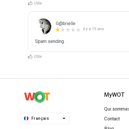
Utile
G@brielle
il y a 15 ans
Spam sending.
Utile
MyWOT
Qui sommes
Français
Contact
Blog