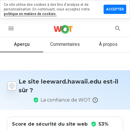
Ce site utilise des cookies à des fins d'analyse et de
r un
personnalisation. En continuant, vous acceptez notre
ACCEPTER
ntaire sur
politique en matière de cookies.
d.hawaii.edu
menu
Aperçu
Commentaires
À propos
Quelle
note entre
1 et 5
donneriez-
vous à ce
site ?
Le site leeward.hawaii.edu est-il
sûr ?
La confiance de WOT
Score de sécurité du site web
53%