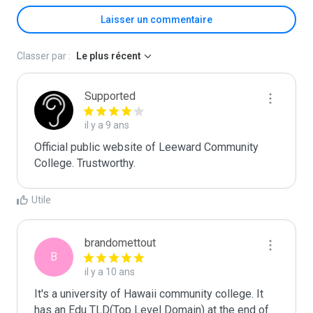
Laisser un commentaire
Classer par :
Le plus récent
Supported
il y a 9 ans
Official public website of Leeward Community 
College. Trustworthy.
Utile
brandomettout
B
il y a 10 ans
It's a university of Hawaii community college. It 
has an Edu TLD(Top Level Domain) at the end of 