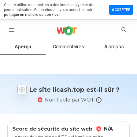
Ce site utilise des cookies à des fins d'analyse et de
sser un
personnalisation. En continuant, vous acceptez notre
ACCEPTER
mmentaire
politique en matière de cookies.
ash.top
menu
Aperçu
Commentaires
À propos
Quelle
note entre
1 et 5
donneriez-
vous à ce
Le site licash.top est-il sûr ?
site ?
Non fiable par WOT
Score de sécurité du site web
N/A