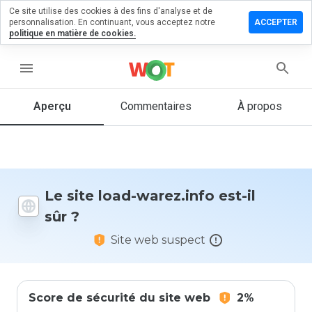
Ce site utilise des cookies à des fins d'analyse et de
sser un
personnalisation. En continuant, vous acceptez notre
ACCEPTER
mmentaire
politique en matière de cookies.
 load-
ez.info
menu
Aperçu
Commentaires
À propos
Quelle
note entre
1 et 5
donneriez-
vous à ce
Le site load-warez.info est-il
site ?
sûr ?
Site web suspect
Score de sécurité du site web
2%