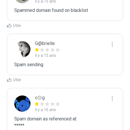
il y a 15 ans
Spammed domain found on blacklist 
Utile
G@brielle
il y a 15 ans
Spam sending.
Utile
c۞g
il y a 16 ans
Spam domain as referenced at:

*****