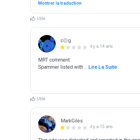
Montrer la traduction
Utile
c۞g
il y a 14 ans
MRT comment:

Spammer listed with 
...
 Lire La Suite
Utile
MarkGiles
il y a 15 ans