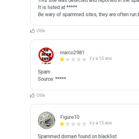
This site was detected and reported in the spa
It is listed at *****

Be wary of spammed sites, they are often run b
Utile
marco2981
il y a 15 ans
Spam

Source: *****
Utile
Figure10
il y a 15 ans
Spammed domain found on blacklist 