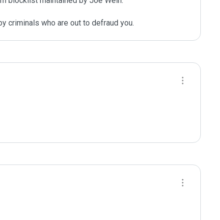
m blocklist maintained by Joe Wein.

y criminals who are out to defraud you.