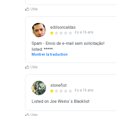
Utile
edilsoncaldas
il y a 16 ans
Spam - Envio de e-mail sem solicitação!

listed: *****
Montrer la traduction
Utile
stonefist
il y a 16 ans
Listed on Joe Weins´s Blacklist
Utile