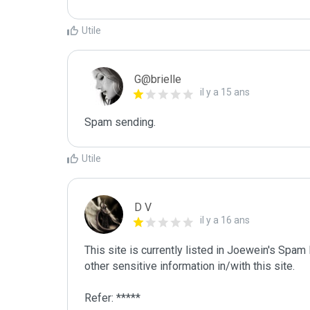
Utile
G@brielle
il y a 15 ans
Spam sending.
Utile
D V
il y a 16 ans
This site is currently listed in Joewein's Spam
other sensitive information in/with this site. 

Refer: *****