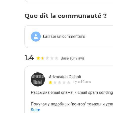
Que dit la communauté ?
Laisser un commentaire
1.4
Basé sur 9 avis
Advocatus Diaboli
il y a 14 ans
Рассылка email спама! / Email spam sending!
Покупая у подобных "контор" товары и усл
Suite