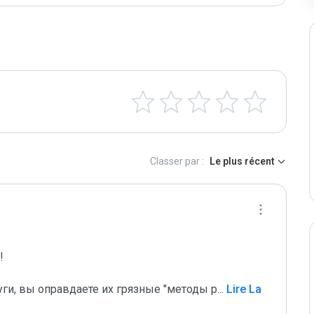
Classer par :
Le plus récent
 

уги, вы оправдаете их грязные "методы р
...
 Lire La 