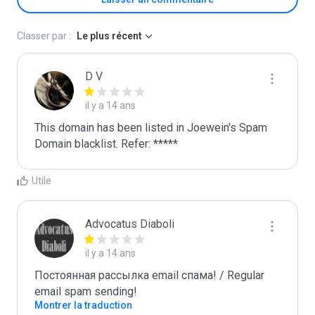
Classer par :
Le plus récent
D V
il y a 14 ans
This domain has been listed in Joewein's Spam 
Domain blacklist. Refer: *****
Utile
Advocatus Diaboli
il y a 14 ans
Постоянная рассылка email спама! / Regular 
email spam sending!
Montrer la traduction