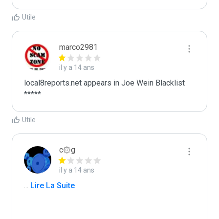
Utile
marco2981
il y a 14 ans
local8reports.net appears in Joe Wein Blacklist

*****
Utile
c۞g
il y a 14 ans
...
 Lire La Suite