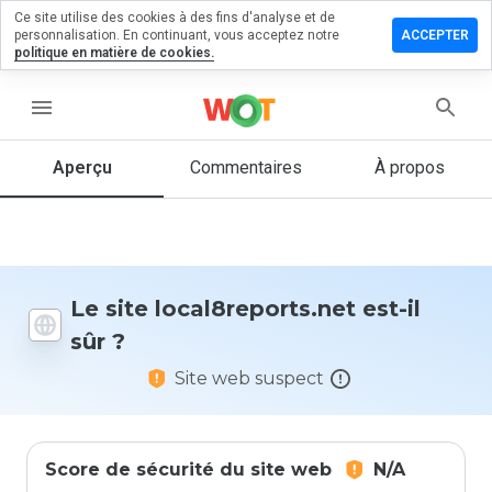
Ce site utilise des cookies à des fins d'analyse et de
er un
personnalisation. En continuant, vous acceptez notre
ACCEPTER
entaire sur
politique en matière de cookies.
8reports.net
menu
Aperçu
Commentaires
À propos
Quelle
note entre
1 et 5
donneriez-
vous à ce
site ?
Le site local8reports.net est-il
sûr ?
Site web suspect
Score de sécurité du site web
N/A