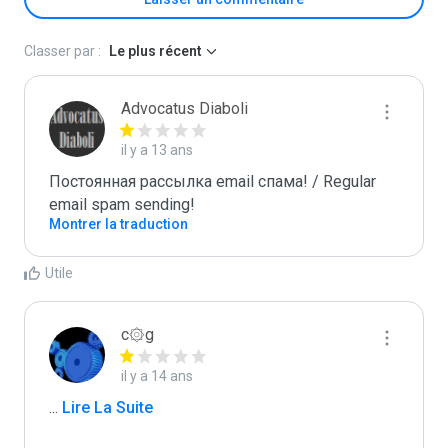
Classer par :
Le plus récent
Advocatus Diaboli
il y a 13 ans
Постоянная рассылка email спама! / Regular 
email spam sending!
Montrer la traduction
Utile
c۞g
il y a 14 ans
...
 Lire La Suite