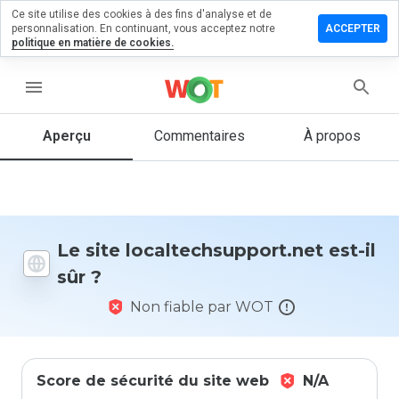
Ce site utilise des cookies à des fins d'analyse et de
r un
personnalisation. En continuant, vous acceptez notre
ACCEPTER
taire sur
politique en matière de cookies.
chsupport.net
menu
Aperçu
Commentaires
À propos
Quelle
note entre
1 et 5
donneriez-
vous à ce
site ?
Le site localtechsupport.net est-il
sûr ?
Non fiable par WOT
Score de sécurité du site web
N/A