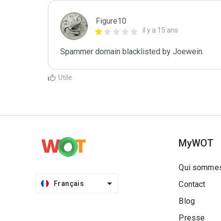
Figure10
il y a 15 ans
Spammer domain blacklisted by Joewein.
Utile
MyWOT
Qui sommes
Français
Contact
Blog
Presse