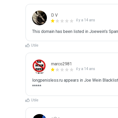
D V
il y a 14 ans
This domain has been listed in Joewein's Spam
Utile
marco2981
il y a 14 ans
longpenisless.ru appears in Joe Wein Blacklist
*****
Utile