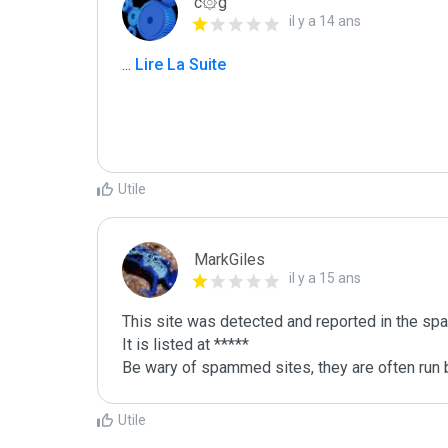
c۞g
il y a 14 ans
...
 Lire La Suite
Utile
MarkGiles
il y a 15 ans
This site was detected and reported in the spa
It is listed at *****

Be wary of spammed sites, they are often run b
Utile