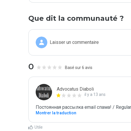
Que dit la communauté ?
Laisser un commentaire
0
Basé sur 6 avis
Advocatus Diaboli
il y a 13 ans
Постоянная рассылка email спама! / Regular
Montrer la traduction
Utile