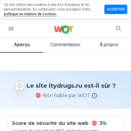
Ce site utilise des cookies à des fins d'analyse et de
sser un
personnalisation. En continuant, vous acceptez notre
ACCEPTER
mmentaire
politique en matière de cookies.
drugs.ru
menu
Aperçu
Commentaires
À propos
Quelle
note entre
1 et 5
donneriez-
vous à ce
Le site ltydrugs.ru est-il sûr ?
site ?
Non fiable par WOT
Score de sécurité du site web
3%