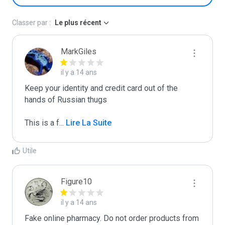
Classer par :
Le plus récent
MarkGiles
il y a 14 ans
Keep your identity and credit card out of the 
hands of Russian thugs

This is a f
...
 Lire La Suite
Utile
Figure10
il y a 14 ans
Fake online pharmacy. Do not order products from 