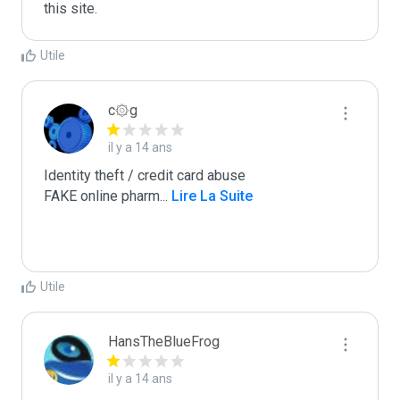
this site.
Utile
c۞g
il y a 14 ans
Identity theft / credit card abuse

FAKE online pharm
...
 Lire La Suite
Utile
HansTheBlueFrog
il y a 14 ans