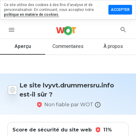
Ce site utilise des cookies à des fins d'analyse et de
 un
personnalisation. En continuant, vous acceptez notre
ACCEPTER
taire sur
politique en matière de cookies.
rummersru.info
menu
Aperçu
Commentaires
À propos
Quelle
note entre
1 et 5
donneriez-
vous à ce
site ?
Le site lvyvt.drummersru.info
est-il sûr ?
Non fiable par WOT
Score de sécurité du site web
11%