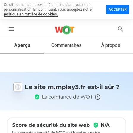
Ce site utilise des cookies à des fins d'analyse et de
sser un
personnalisation. En continuant, vous acceptez notre
ACCEPTER
mmentaire
politique en matière de cookies.
play3.fr
menu
Aperçu
Commentaires
À propos
Quelle
note entre
1 et 5
donneriez-
vous à ce
Le site m.mplay3.fr est-il sûr ?
site ?
La confiance de WOT
Score de sécurité du site web
N/A