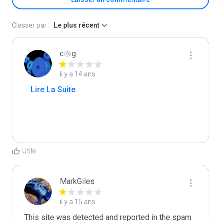
Classer par :
Le plus récent
c۞g
il y a 14 ans
...
 Lire La Suite
Utile
MarkGiles
il y a 15 ans
This site was detected and reported in the spam 