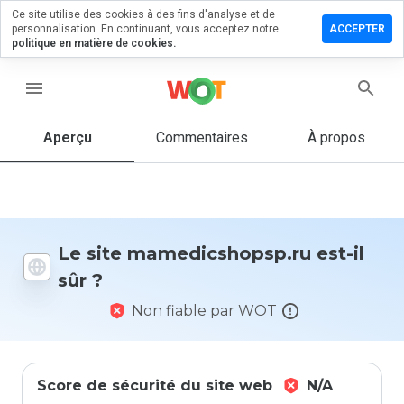
Ce site utilise des cookies à des fins d'analyse et de
r un
personnalisation. En continuant, vous acceptez notre
ACCEPTER
ntaire sur
politique en matière de cookies.
icshopsp.ru
menu
Aperçu
Commentaires
À propos
Quelle
note entre
1 et 5
donneriez-
vous à ce
site ?
Le site mamedicshopsp.ru est-il
sûr ?
Non fiable par WOT
Score de sécurité du site web
N/A