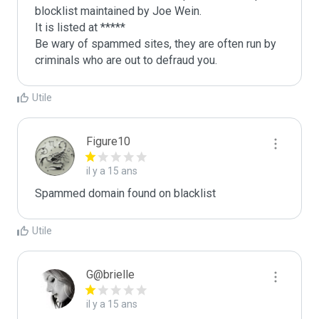
blocklist maintained by Joe Wein.

It is listed at *****

Be wary of spammed sites, they are often run by 
criminals who are out to defraud you.
Utile
Figure10
il y a 15 ans
Spammed domain found on blacklist 
Utile
G@brielle
il y a 15 ans