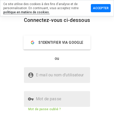
Ce site utilise des cookies à des fins d'analyse et de
sser un
personnalisation. En continuant, vous acceptez notre
ACCEPTER
mmentaire
politique en matière de cookies.
Connectez-vous ci-dessous
psfor.me
menu
Aperçu
Commentaires
À propos
S'IDENTIFIER VIA GOOGLE
Quelle
note entre
ou
1 et 5
donneriez-
vous à ce
Le site mapsfor.me est-il sûr ?
site ?
E-mail ou nom d'utilisateur
La confiance de WOT
Mot de passe
Score de sécurité du site web
18%
Mot de passe oublié ?