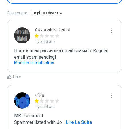
Classer par :
Le plus récent
Advocatus Diaboli
il y a 13 ans
Постоянная рассылка email спама! / Regular 
email spam sending!
Montrer la traduction
Utile
c۞g
il y a 14 ans
MRT comment:

Spammer listed with Jo
...
 Lire La Suite