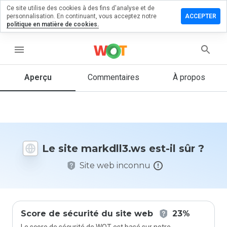
Ce site utilise des cookies à des fins d'analyse et de
sser un
personnalisation. En continuant, vous acceptez notre
ACCEPTER
mmentaire
politique en matière de cookies.
kdll3.ws
menu
Aperçu
Commentaires
À propos
Quelle
note entre
1 et 5
donneriez-
vous à ce
Le site markdll3.ws est-il sûr ?
site ?
Site web inconnu
Score de sécurité du site web
23%