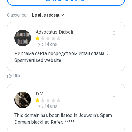
Classer par :
Le plus récent
Advocatus Diaboli
il y a 14 ans
Реклама сайта посредством email спама! / 
Spamvertised website!
Utile
D V
il y a 14 ans
This domain has been listed in Joewein's Spam 
Domain blacklist. Refer: *****