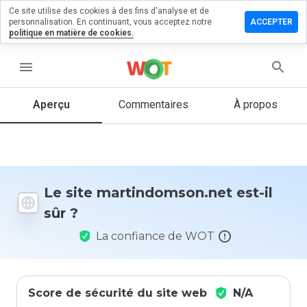
Ce site utilise des cookies à des fins d'analyse et de
er un
personnalisation. En continuant, vous acceptez notre
ACCEPTER
ntaire sur
politique en matière de cookies.
ndomson.net
menu
Aperçu
Commentaires
À propos
Quelle
note entre
1 et 5
donneriez-
vous à ce
site ?
Le site martindomson.net est-il
sûr ?
La confiance de WOT
Score de sécurité du site web
N/A