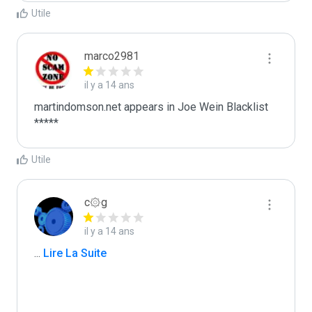
Utile
marco2981
il y a 14 ans
martindomson.net appears in Joe Wein Blacklist

*****
Utile
c۞g
il y a 14 ans
...
 Lire La Suite