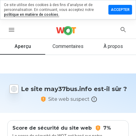
Ce site utilise des cookies à des fins d'analyse et de
ser un
personnalisation. En continuant, vous acceptez notre
ACCEPTER
mentaire
politique en matière de cookies.
37bus.info
menu
Aperçu
Commentaires
À propos
Quelle
note entre
1 et 5
donneriez-
vous à ce
Le site may37bus.info est-il sûr ?
site ?
Site web suspect
Score de sécurité du site web
7%