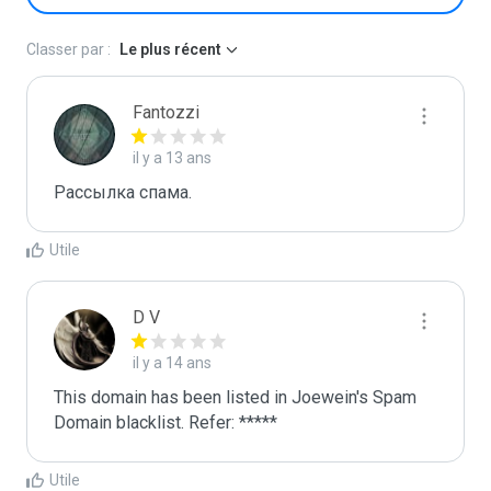
Classer par :
Le plus récent
Fantozzi
il y a 13 ans
Рacсылка спама.
Utile
D V
il y a 14 ans
This domain has been listed in Joewein's Spam 
Domain blacklist. Refer: *****
Utile