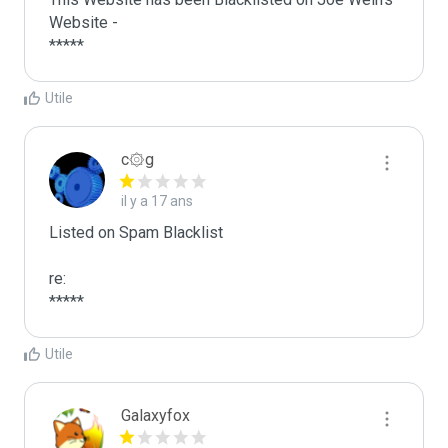
Website - 

Utile
c۞g
il y a 17 ans
Listed on Spam Blacklist

re:

*****
Utile
Galaxyfox