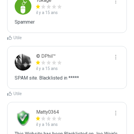
Tokage
il y a 15 ans
Spammer
Utile
© DPhil™
il y a 15 ans
SPAM site. Blacklisted in *****
Utile
Matty0364
il y a 16 ans
This Website has been Blacklisted on Joe Wein's 