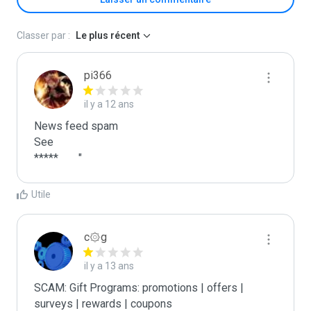
Classer par :
Le plus récent
pi366
il y a 12 ans
News feed spam

See

*****	"
Utile
c۞g
il y a 13 ans
SCAM: Gift Programs: promotions | offers | 
surveys | rewards | coupons
