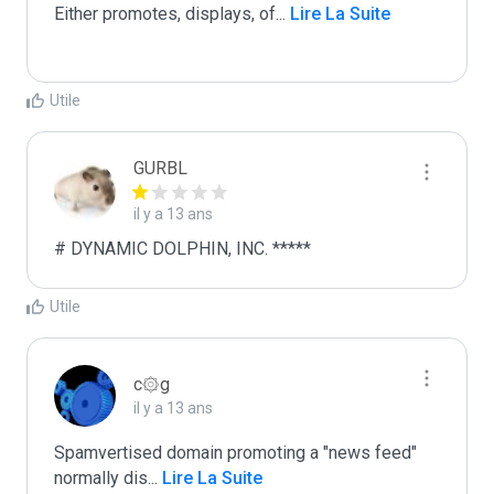
Either promotes, displays, of
...
 Lire La Suite
Utile
GURBL
il y a 13 ans
# DYNAMIC DOLPHIN, INC. *****
Utile
c۞g
il y a 13 ans
Spamvertised domain promoting a "news feed"

normally dis
...
 Lire La Suite