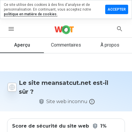
Ce site utilise des cookies à des fins d'analyse et de
ser un
personnalisation. En continuant, vous acceptez notre
ACCEPTER
mentaire
politique en matière de cookies.
satcut.net
menu
Aperçu
Commentaires
À propos
Quelle
note entre
1 et 5
donneriez-
vous à ce
Le site meansatcut.net est-il
site ?
sûr ?
Site web inconnu
Score de sécurité du site web
1%