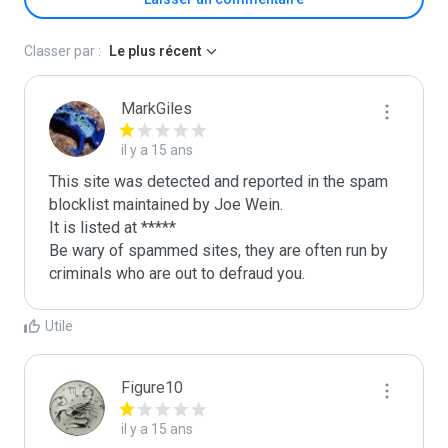
Classer par :
Le plus récent
MarkGiles
il y a 15 ans
This site was detected and reported in the spam 
blocklist maintained by Joe Wein.

It is listed at *****

Be wary of spammed sites, they are often run by 
criminals who are out to defraud you.
Utile
Figure10
il y a 15 ans