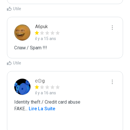
Utile
A6puk
il y a 15 ans
Спам / Spam !!!
Utile
c۞g
il y a 16 ans
Identity theft / Credit card abuse

FAKE
...
 Lire La Suite