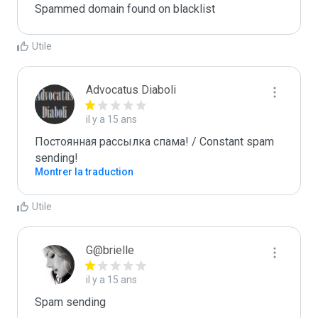
Spammed domain found on blacklist 
Utile
Advocatus Diaboli
il y a 15 ans
Постоянная рассылка спама! / Constant spam 
sending!
Montrer la traduction
Utile
G@brielle
il y a 15 ans
Spam sending