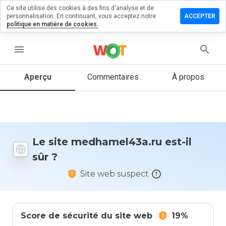
Ce site utilise des cookies à des fins d'analyse et de
er un
personnalisation. En continuant, vous acceptez notre
ACCEPTER
entaire
politique en matière de cookies.
amel43a.ru
menu
Aperçu
Commentaires
À propos
Quelle
note entre
1 et 5
donneriez-
vous à ce
Le site medhamel43a.ru est-il
site ?
sûr ?
Site web suspect
Score de sécurité du site web
19%