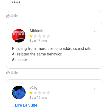
*****
Utile
Athlonite
il y a 16 ans
Phishing from  more than one address and site. 
All related the same behavior.

Athlonite.
Utile
c۞g
il y a 16 ans
...
 Lire La Suite