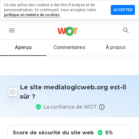
Ce site utilise des cookies à des fins d'analyse et de
r un
personnalisation. En continuant, vous acceptez notre
ACCEPTER
ntaire sur
politique en matière de cookies.
logicweb.org
menu
Aperçu
Commentaires
À propos
Quelle
note entre
1 et 5
donneriez-
vous à ce
site ?
Le site medialogicweb.org est-il
sûr ?
La confiance de WOT
Score de sécurité du site web
5%