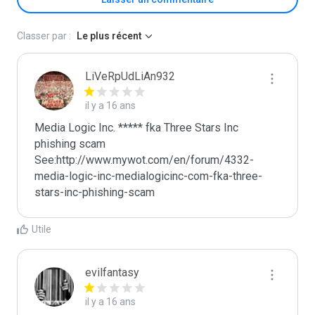
Classer par :
Le plus récent
LiVeRpUdLiAn932
il y a 16 ans
Media Logic Inc. ***** fka Three Stars Inc 
phishing scam 

See:http://www.mywot.com/en/forum/4332-
media-logic-inc-medialogicinc-com-fka-three-
stars-inc-phishing-scam
Utile
evilfantasy
il y a 16 ans