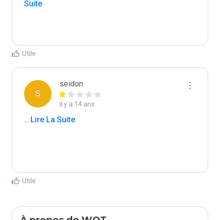
Suite
Utile
seidon
S
il y a 14 ans
...
 Lire La Suite
Utile
À propos de WOT