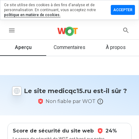
Ce site utilise des cookies à des fins d'analyse et de
sser un
personnalisation. En continuant, vous acceptez notre
ACCEPTER
mentaire
politique en matière de cookies.
icqc15.ru
menu
Aperçu
Commentaires
À propos
Quelle
note entre
1 et 5
donneriez-
vous à ce
Le site medicqc15.ru est-il sûr ?
site ?
Non fiable par WOT
Score de sécurité du site web
24%