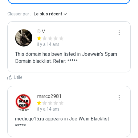
Classer par :
Le plus récent
D V
il y a 14 ans
This domain has been listed in Joewein's Spam 
Domain blacklist. Refer: *****
Utile
marco2981
il y a 14 ans
medicqc15.ru appears in Joe Wein Blacklist

*****