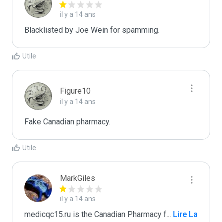
il y a 14 ans
Blacklisted by Joe Wein for spamming. 
Utile
Figure10
il y a 14 ans
Fake Canadian pharmacy. 
Utile
MarkGiles
il y a 14 ans
medicqc15.ru is the Canadian Pharmacy f
...
 Lire La 