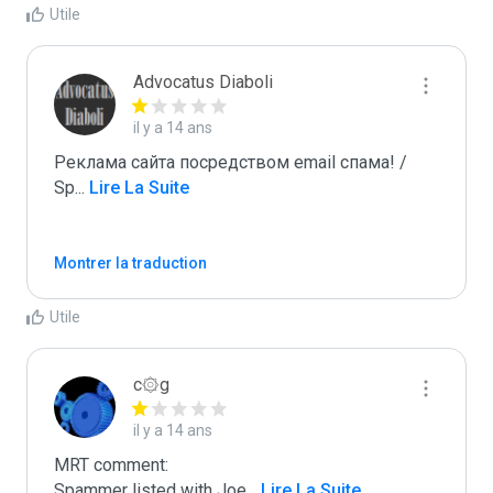
Utile
Advocatus Diaboli
il y a 14 ans
Реклама сайта посредством email спама! / 
Sp
...
 Lire La Suite
Montrer la traduction
Utile
c۞g
il y a 14 ans
MRT comment:

Spammer listed with Joe
...
 Lire La Suite