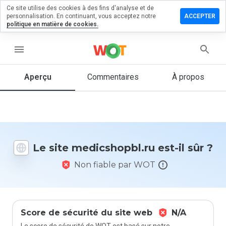
Ce site utilise des cookies à des fins d'analyse et de
ser un
personnalisation. En continuant, vous acceptez notre
ACCEPTER
mentaire
politique en matière de cookies.
cshopbl.ru
menu
Aperçu
Commentaires
À propos
Quelle
note entre
1 et 5
donneriez-
vous à ce
Le site medicshopbl.ru est-il sûr ?
site ?
Non fiable par WOT
Score de sécurité du site web
N/A