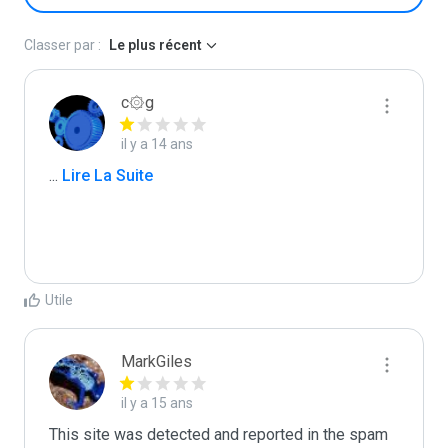
Classer par :
Le plus récent
c۞g
il y a 14 ans
...
 Lire La Suite
Utile
MarkGiles
il y a 15 ans
This site was detected and reported in the spam 