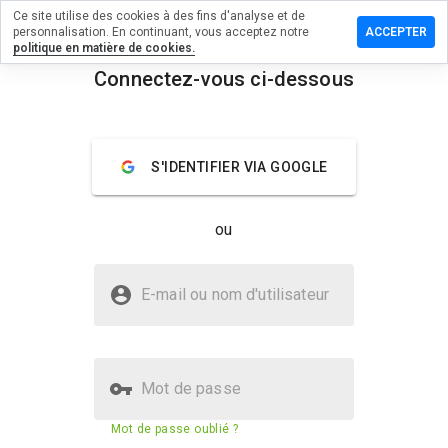
Ce site utilise des cookies à des fins d'analyse et de
er un
personnalisation. En continuant, vous acceptez notre
ACCEPTER
ntaire sur
politique en matière de cookies.
arvin41w.ru
Connectez-vous ci-dessous
menu
Aperçu
Commentaires
À propos
S'IDENTIFIER VIA GOOGLE
Quelle
note entre
1 et 5
ou
donneriez-
vous à ce
site ?
Le site medmarvin41w.ru est-il
E-mail ou nom d'utilisateur
sûr ?
Site web suspect
Mot de passe
Score de sécurité du site web
N/A
Mot de passe oublié ?