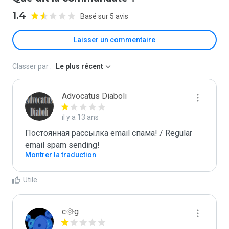
1.4
Basé sur 5 avis
Laisser un commentaire
Classer par :
Le plus récent
Advocatus Diaboli
il y a 13 ans
Постоянная рассылка email спама! / Regular 
email spam sending!
Montrer la traduction
Utile
c۞g