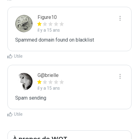
Figure10
il y a 15 ans
Spammed domain found on blacklist 
Utile
G@brielle
il y a 15 ans
Spam sending
Utile
À propos de WOT