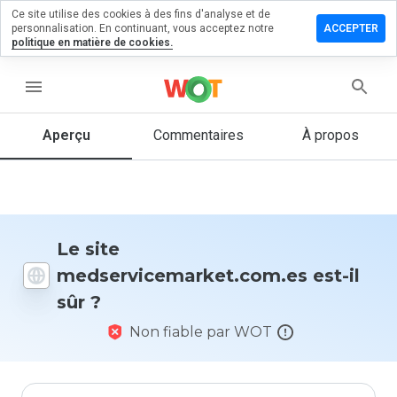
Ce site utilise des cookies à des fins d'analyse et de
n commentaire
personnalisation. En continuant, vous acceptez notre
ACCEPTER
politique en matière de cookies.
cemarket.com.es
menu
Aperçu
Commentaires
À propos
Quelle
note entre
1 et 5
donneriez-
vous à ce
site ?
Le site
medservicemarket.com.es est-il
sûr ?
Non fiable par WOT