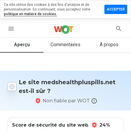
Ce site utilise des cookies à des fins d'analyse et de
un
personnalisation. En continuant, vous acceptez notre
ACCEPTER
ire sur
politique en matière de cookies.
thpluspills.net
menu
Aperçu
Commentaires
À propos
Quelle
note entre
1 et 5
donneriez-
vous à ce
site ?
Le site medshealthpluspills.net
est-il sûr ?
Non fiable par WOT
Score de sécurité du site web
24%