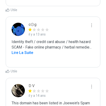
Utile
c۞g
il y a 13 ans
Identity theft / credit card abuse / health hazard

SCAM - Fake online pharmacy / herbal remedie
...
Lire La Suite
Utile
D V
il y a 14 ans
This domain has been listed in Joewein's Spam 