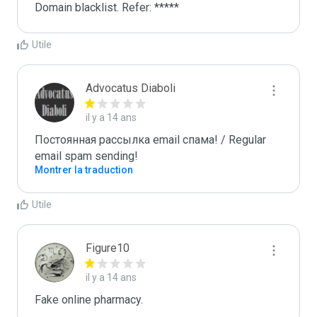
Domain blacklist. Refer: *****
Utile
Advocatus Diaboli
il y a 14 ans
Постоянная рассылка email спама! / Regular 
email spam sending!
Montrer la traduction
Utile
Figure10
il y a 14 ans
Fake online pharmacy.