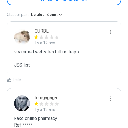
Classer par :
Le plus récent
GURBL
il y a 12 ans
spammed websites hitting traps

JSS list
Utile
tomgagaga
il y a 13 ans
Fake online pharmacy.

Ref *****