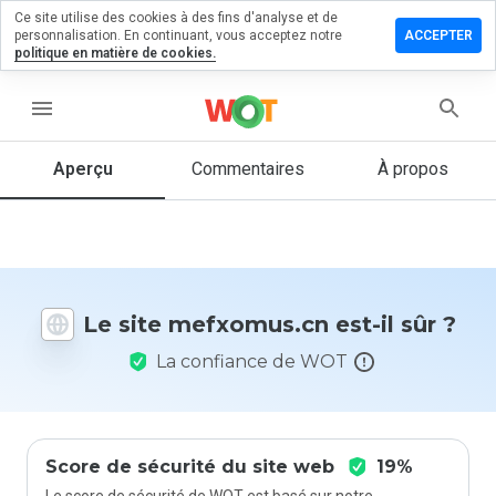
Ce site utilise des cookies à des fins d'analyse et de
sser un
personnalisation. En continuant, vous acceptez notre
ACCEPTER
mentaire
politique en matière de cookies.
xomus.cn
menu
Aperçu
Commentaires
À propos
Quelle
note entre
1 et 5
donneriez-
vous à ce
Le site mefxomus.cn est-il sûr ?
site ?
La confiance de WOT
Score de sécurité du site web
19%