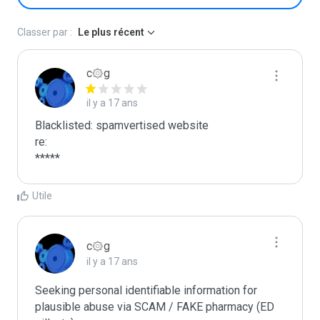
Classer par :
Le plus récent
c۞g
il y a 17 ans
Blacklisted: spamvertised website

re:

*****
Utile
c۞g
il y a 17 ans
Seeking personal identifiable information for 
plausible abuse via SCAM / FAKE pharmacy (ED 