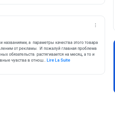
названиями, а  параметры качества этого товара  
вленим от рекламы.  И пожалуй главная проблема 
ых обязательств  растягивается на месяц, а то и 
ивные чувства в отнош
...
 Lire La Suite