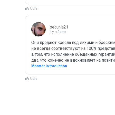
Utile
pecunia21
il y a 9 ans
Они продают кресла под лихими и броскими 
не всегда соответствуют на 100% предста
в том, что исполнение обещанных гарантийн
два, что конечно не вдохновляет на позит
Montrer la traduction
Utile