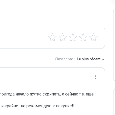
Classer par :
Le plus récent
лгода начало жутко скрипеть, а сейчас т.е. ещё 
и крайне -не рекомендую к покупке!!! 