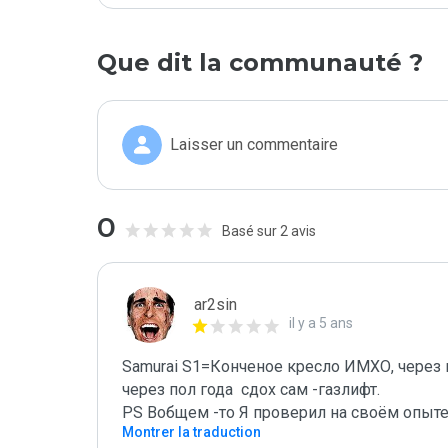
Que dit la communauté ?
Laisser un commentaire
0
Basé sur 2 avis
ar2sin
il y a 5 ans
Samurai S1=Конченое кресло ИМХО, через по
через пол года  сдох сам -газлифт.

PS Вобщем -то Я проверил на своём опыте 
Montrer la traduction