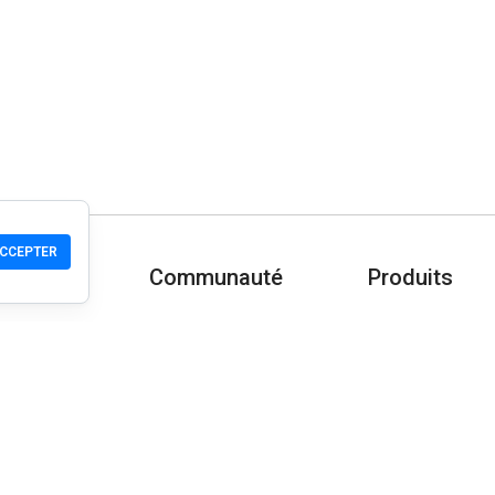
CCEPTER
Communauté
Produits
-nous ?
Aide
Télécharger
Communauté
Mobile
Wiki
Développeur
Vérifier un site
Contrôle de séc