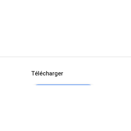
Télécharger
AJOUTER À CHROME
urité