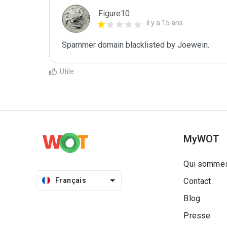
Figure10
il y a 15 ans
Spammer domain blacklisted by Joewein.
Utile
MyWOT
Qui sommes
Français
Contact
Blog
Presse