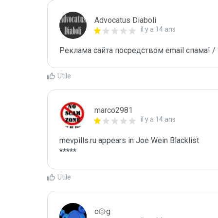
Advocatus Diaboli
il y a 14 ans
Реклама сайта посредством email спама! / 
Utile
marco2981
il y a 14 ans
mevpills.ru appears in Joe Wein Blacklist

*****
Utile
c۞g