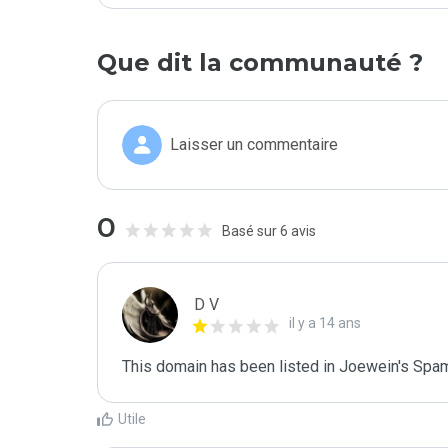
Que dit la communauté ?
Laisser un commentaire
0
Basé sur 6 avis
D V
il y a 14 ans
This domain has been listed in Joewein's Spam
Utile