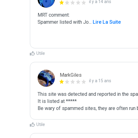
il y a 14 ans
MRT comment:

Spammer listed with Jo
...
 Lire La Suite
Utile
MarkGiles
il y a 15 ans
This site was detected and reported in the spa
It is listed at *****

Be wary of spammed sites, they are often run b
Utile