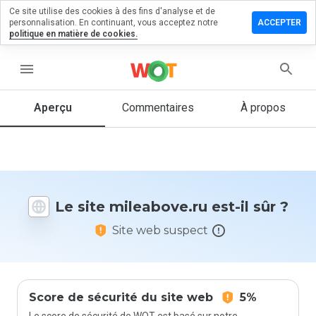
Ce site utilise des cookies à des fins d'analyse et de
sser un
personnalisation. En continuant, vous acceptez notre
ACCEPTER
mmentaire
politique en matière de cookies.
eabove.ru
menu
Aperçu
Commentaires
À propos
Quelle
note entre
1 et 5
donneriez-
vous à ce
Le site mileabove.ru est-il sûr ?
site ?
Site web suspect
Score de sécurité du site web
5%