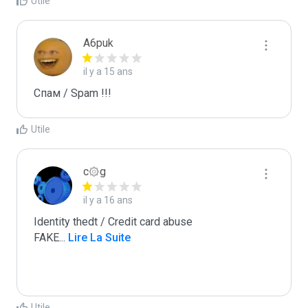
Utile
A6puk
il y a 15 ans
Спам / Spam !!!
Utile
c۞g
il y a 16 ans
Identity thedt / Credit card abuse

FAKE
...
 Lire La Suite
Utile