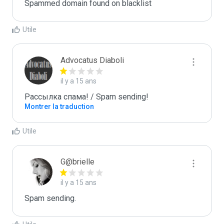
Spammed domain found on blacklist 
Utile
Advocatus Diaboli
il y a 15 ans
Рассылка спама! / Spam sending!
Montrer la traduction
Utile
G@brielle
il y a 15 ans
Spam sending.