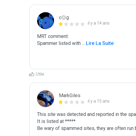
c۞g
il y a 14 ans
MRT comment:

Spammer listed with 
...
 Lire La Suite
Utile
MarkGiles
il y a 15 ans
This site was detected and reported in the spa
It is listed at *****

Be wary of spammed sites, they are often run b