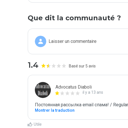
Que dit la communauté ?
Laisser un commentaire
1.4
Basé sur 5 avis
Advocatus Diaboli
il y a 13 ans
Постоянная рассылка email спама! / Regular
Montrer la traduction
Utile