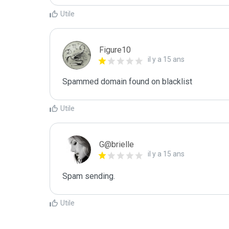
Utile
Figure10
il y a 15 ans
Spammed domain found on blacklist 
Utile
G@brielle
il y a 15 ans
Spam sending.
Utile