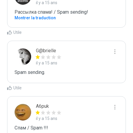
il y a 15 ans
Рассылка спама! / Spam sending!
Montrer la traduction
Utile
G@brielle
il y a 15 ans
Spam sending.
Utile
A6puk
il y a 15 ans
Спам / Spam !!!