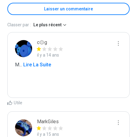
Laisser un commentaire
Classer par :
Le plus récent
c۞g
il y a 14 ans
M
...
 Lire La Suite
Utile
MarkGiles
il y a 15 ans