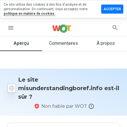
Ce site utilise des cookies à des fins d'analyse et de
n commentaire
personnalisation. En continuant, vous acceptez notre
ACCEPTER
politique en matière de cookies.
andingboref.info
menu
Aperçu
Commentaires
À propos
Quelle
note entre
1 et 5
donneriez-
vous à ce
site ?
Le site
misunderstandingboref.info est-il
sûr ?
Non fiable par WOT