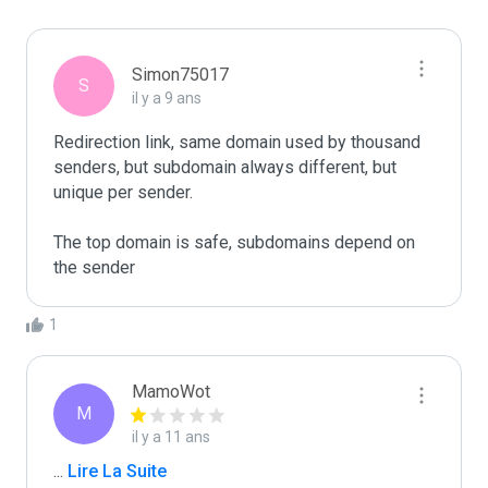
Simon75017
S
il y a 9 ans
Redirection link, same domain used by thousand 
senders, but subdomain always different, but 
unique per sender.

The top domain is safe, subdomains depend on 
the sender
1
MamoWot
M
il y a 11 ans
...
 Lire La Suite