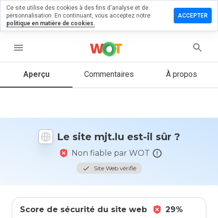
Ce site utilise des cookies à des fins d'analyse et de
sser un
personnalisation. En continuant, vous acceptez notre
ACCEPTER
mmentaire
politique en matière de cookies.
 mjt.lu
menu
Aperçu
Commentaires
À propos
Quelle
note entre
1 et 5
donneriez-
vous à ce
site ?
Le site mjt.lu est-il sûr ?
Non fiable par WOT
Site Web vérifié
Score de sécurité du site web
29%