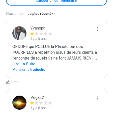
Laisser un commentaire
Classer par :
Le plus récent
Yvanoph
il y a 5 ans
ORDURE qui POLLUE la Planète par des 
POURRIELS à répétition issus de leurs clients à 
l'encontre desquels ils ne font JAMAIS RIEN ! 
...
Lire La Suite
Montrer la traduction
Utile
Vega22
il y a 8 ans