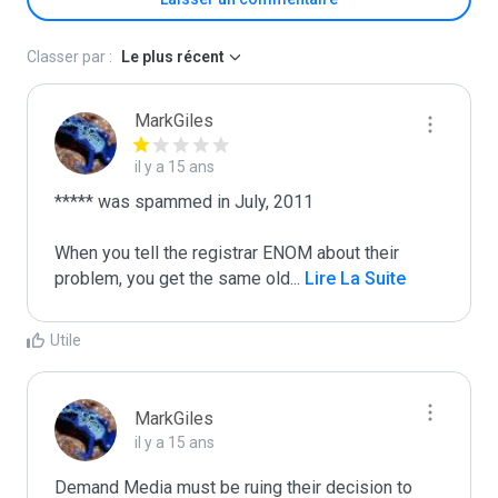
Classer par :
Le plus récent
MarkGiles
il y a 15 ans
***** was spammed in July, 2011

When you tell the registrar ENOM about their 
problem, you get the same old
...
 Lire La Suite
Utile
MarkGiles
il y a 15 ans
Demand Media must be ruing their decision to 