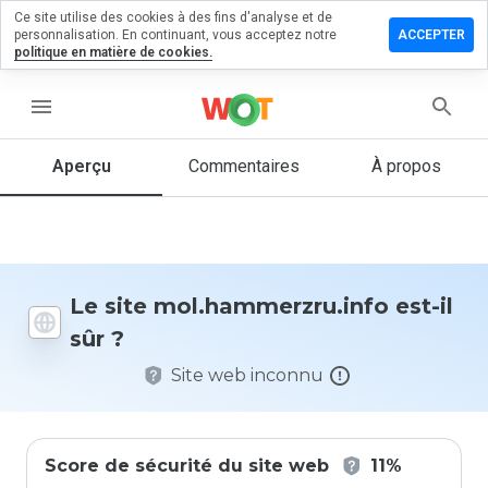
Ce site utilise des cookies à des fins d'analyse et de
r un
personnalisation. En continuant, vous acceptez notre
ACCEPTER
taire sur
politique en matière de cookies.
mmerzru.info
menu
Aperçu
Commentaires
À propos
Quelle
note entre
1 et 5
donneriez-
vous à ce
site ?
Le site mol.hammerzru.info est-il
sûr ?
Site web inconnu
Score de sécurité du site web
11%