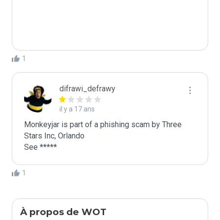
1
difrawi_defrawy
il y a 17 ans
Monkeyjar is part of a phishing scam by Three 
Stars Inc, Orlando

1
À propos de WOT