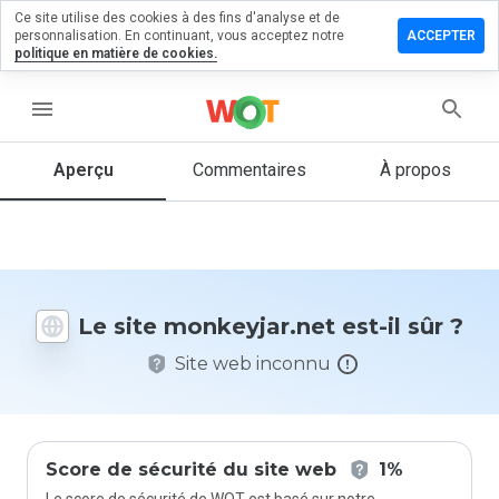
Ce site utilise des cookies à des fins d'analyse et de
sser un
personnalisation. En continuant, vous acceptez notre
ACCEPTER
mentaire
politique en matière de cookies.
keyjar.net
menu
Aperçu
Commentaires
À propos
Quelle
note entre
1 et 5
donneriez-
vous à ce
Le site monkeyjar.net est-il sûr ?
site ?
Site web inconnu
Score de sécurité du site web
1%