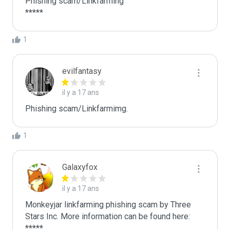
Phishing scam/Linkfarming

*****
1
evilfantasy
il y a 17 ans
Phishing scam/Linkfarmimg. 
1
Galaxyfox
il y a 17 ans
Monkeyjar linkfarming phishing scam by Three 
Stars Inc. More information can be found here: 
*****