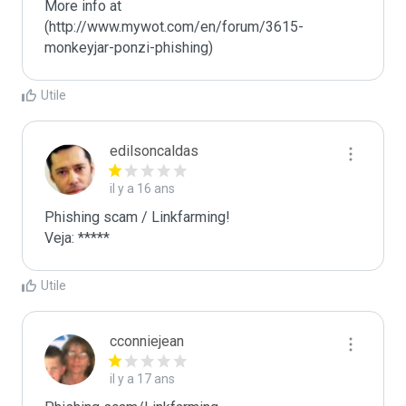
More info at 
(http://www.mywot.com/en/forum/3615-
monkeyjar-ponzi-phishing)
Utile
edilsoncaldas
il y a 16 ans
Phishing scam / Linkfarming! 

Veja: *****
Utile
cconniejean
il y a 17 ans