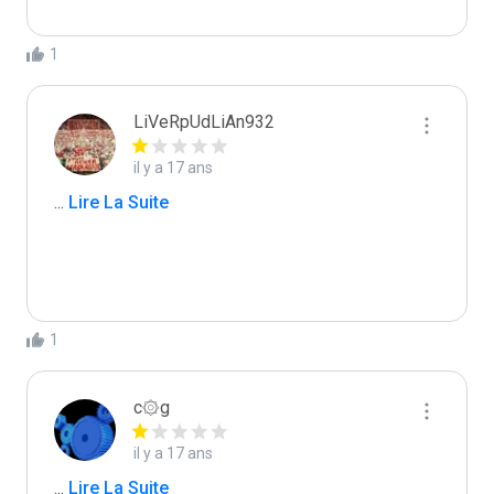
1
LiVeRpUdLiAn932
il y a 17 ans
...
 Lire La Suite
1
c۞g
il y a 17 ans
...
 Lire La Suite