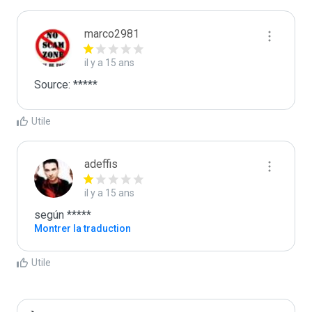
marco2981
il y a 15 ans
Source: *****
Utile
adeffis
il y a 15 ans
según *****
Montrer la traduction
Utile