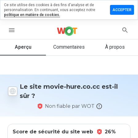
Ce site utilise des cookies à des fins d'analyse et de
sser un
personnalisation. En continuant, vous acceptez notre
ACCEPTER
mmentaire
politique en matière de cookies.
 movie-
e.co.cc
menu
Aperçu
Commentaires
À propos
Quelle
note entre
1 et 5
donneriez-
vous à ce
Le site movie-hure.co.cc est-il
site ?
sûr ?
Non fiable par WOT
Score de sécurité du site web
26%