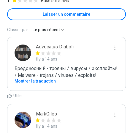
1
Basé sur 5 avis
Laisser un commentaire
Classer par :
Le plus récent
Advocatus Diaboli
il y a 14 ans
Вредоносный - трояны / вирусы / эксплойты! 
/ Malware - trojans / viruses / exploits!
Montrer la traduction
Utile
MarkGiles
il y a 14 ans