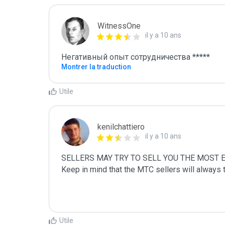
WitnessOne
il y a 10 ans
Негативный опыт сотрудничества *****
Montrer la traduction
Utile
kenilchattiero
il y a 10 ans
SELLERS MAY TRY TO SELL YOU THE MOST 
Keep in mind that the MTC sellers will always 
Utile