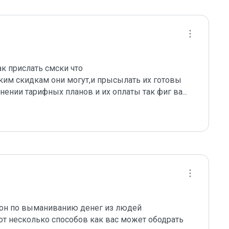
 прислать смски что 

аким скидкам они могут,и прысылать их готовы 
нении тарифных планов и их оплаты так фиг ва
...
он по выманиванию денег из людей 
вот несколько способов как вас может ободрать 