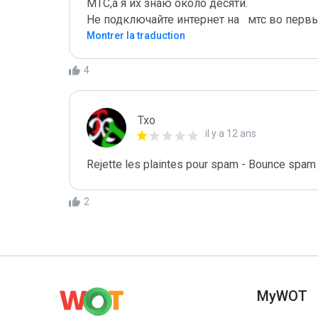
МТС,а я их знаю около десяти.

Не подключайте интернет на   мтс во перв
Montrer la traduction
4
Txo
il y a 12 ans
Rejette les plaintes pour spam - Bounce spam
2
MyWOT