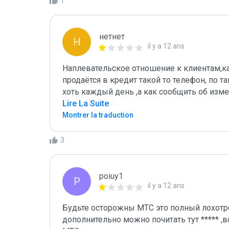
1
нетнет
Н
il y a 12 ans
Наплевательское отношение к клиентам,как
продаётся в кредит такой то телефон, по т
хоть каждый день ,а как сообщить об изме
Lire La Suite
Montrer la traduction
3
poiuy1
P
il y a 12 ans
Будьте осторожны МТС это полный лохотр
дополнительно можно почитать тут ***** ,