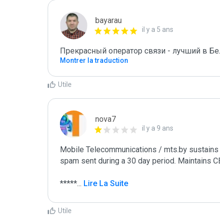
bayarau
il y a 5 ans
Прекрасный оператор связи - лучший в Бе
Montrer la traduction
Utile
nova7
il y a 9 ans
Mobile Telecommunications / mts.by sustains 
spam sent during a 30 day period. Maintains CB
*****
...
 Lire La Suite
Utile