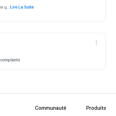
ых ц
...
 Lire La Suite
 complaints
Communauté
Produits