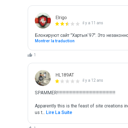
Elrigo
il y a 11 ans
Блокируют сайт "Хартыя`97". Это незаконно
Montrer la traduction
1
HL189AT
il y a 12 ans
SPAMMER!!!!!!!!!!!!!!!!!!!!!!!!!!!!!!!!!!!!!!!!!

Apparently this is the feast of site creations i
us t
...
 Lire La Suite