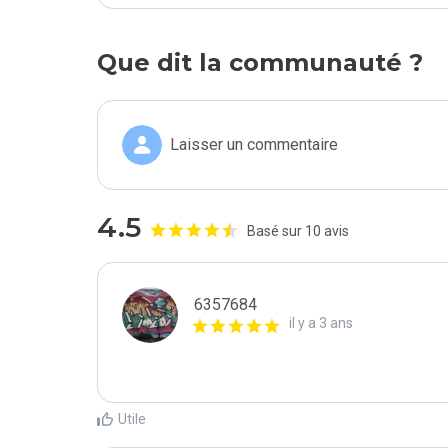
Que dit la communauté ?
Laisser un commentaire
4.5
Basé sur 10 avis
6357684
il y a 3 ans
Utile