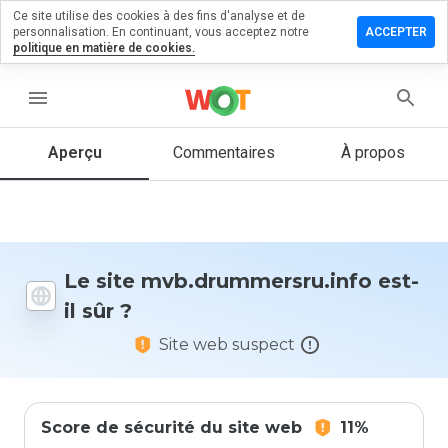
Ce site utilise des cookies à des fins d'analyse et de
 un
personnalisation. En continuant, vous acceptez notre
ACCEPTER
taire sur
politique en matière de cookies.
ummersru.info
menu
Aperçu
Commentaires
À propos
Quelle
note entre
1 et 5
donneriez-
vous à ce
site ?
Le site mvb.drummersru.info est-
il sûr ?
Site web suspect
Score de sécurité du site web
11%