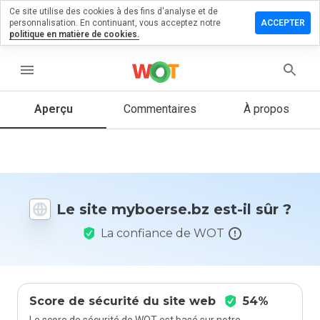
Ce site utilise des cookies à des fins d'analyse et de
sser un
personnalisation. En continuant, vous acceptez notre
ACCEPTER
mentaire
politique en matière de cookies.
boerse.bz
menu
Aperçu
Commentaires
À propos
Quelle
note entre
1 et 5
donneriez-
vous à ce
Le site myboerse.bz est-il sûr ?
site ?
La confiance de WOT
Score de sécurité du site web
54%