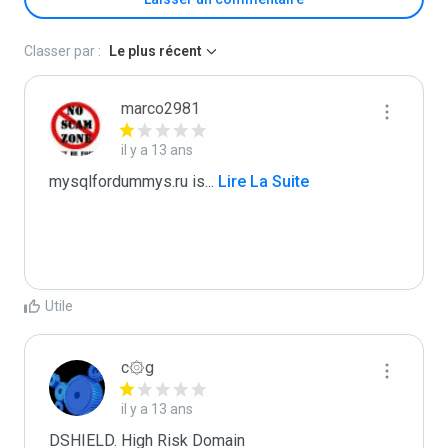
Classer par :
Le plus récent
marco2981
il y a 13 ans
mysqlfordummys.ru is
...
 Lire La Suite
Utile
c۞g
il y a 13 ans
DSHIELD. High Risk Domain
