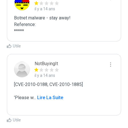
il y a 14 ans
Botnet malware - stay away!

Reference:

*****
Utile
NotBuyingIt
il y a 14 ans
[CVE-2010-0188, CVE-2010-1885]

'Please w
...
 Lire La Suite
Utile