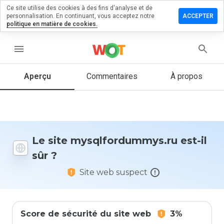
Ce site utilise des cookies à des fins d'analyse et de
r un
personnalisation. En continuant, vous acceptez notre
ACCEPTER
taire sur
politique en matière de cookies.
fordummys.ru
menu
Aperçu
Commentaires
À propos
Quelle
note entre
1 et 5
donneriez-
vous à ce
site ?
Le site mysqlfordummys.ru est-il
sûr ?
Site web suspect
Score de sécurité du site web
3%