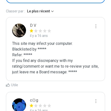
Classer par :
Le plus récent
D V
il y a 16 ans
This site may infect your computer.

Blacklisted by *****

Refer: *****

If you find any discrepancy with my 
rating/comment or want me to re-review your site, 
just leave me a Board message: *****
Utile
c۞g
il y a 16 ans