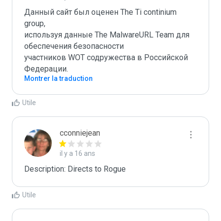
Данный сайт был оценен The Ti continium 
group,

используя данные The MalwareURL Team для 
обеспечения безопасности 

участников WOT содружества в Российской 
Федерации.
Montrer la traduction
Utile
cconniejean
il y a 16 ans
Description: Directs to Rogue
Utile