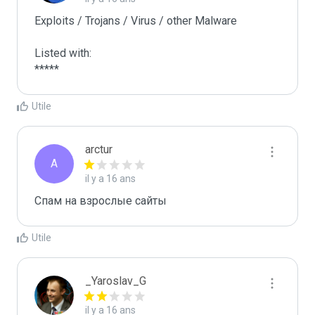
Exploits / Trojans / Virus / other Malware

Listed with:

*****
Utile
arctur
A
il y a 16 ans
Спам на взрослые сайты
Utile
_Yaroslav_G
il y a 16 ans