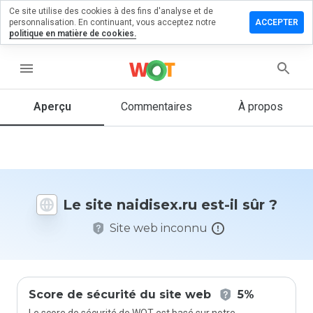
Ce site utilise des cookies à des fins d'analyse et de
sser un
personnalisation. En continuant, vous acceptez notre
ACCEPTER
mmentaire
politique en matière de cookies.
disex.ru
menu
Aperçu
Commentaires
À propos
Quelle
note entre
1 et 5
donneriez-
vous à ce
Le site naidisex.ru est-il sûr ?
site ?
Site web inconnu
Score de sécurité du site web
5%