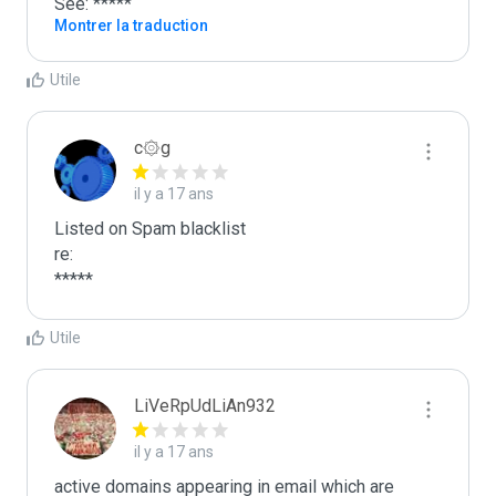
See: *****
Montrer la traduction
Utile
c۞g
il y a 17 ans
Listed on Spam blacklist

re:

*****
Utile
LiVeRpUdLiAn932
il y a 17 ans
active domains appearing in email which are 