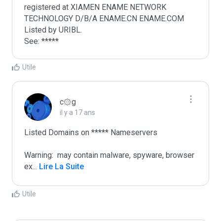
registered at XIAMEN ENAME NETWORK 
TECHNOLOGY D/B/A ENAME.CN ENAME.COM 
Listed by URIBL.

See: *****
Utile
c۞g
il y a 17 ans
Listed Domains on ***** Nameservers

Warning:  may contain malware, spyware, browser 
ex
...
 Lire La Suite
Utile