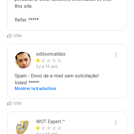
this site. 

Refer: *****
Utile
edilsoncaldas
il y a 16 ans
Spam - Envio de e-mail sem solicitação!

listed: *****
Montrer la traduction
Utile
WOT Expert.™