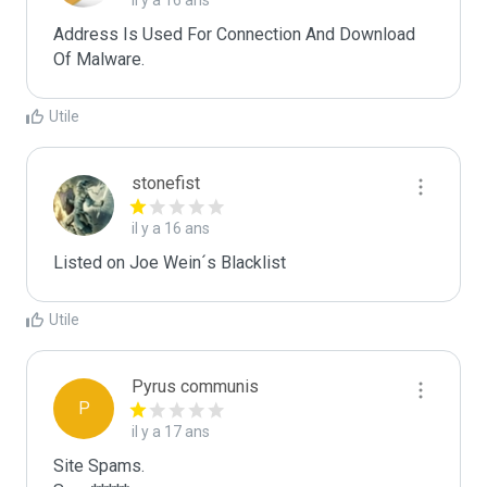
il y a 16 ans
Address Is Used For Connection And Download 
Of Malware.
Utile
stonefist
il y a 16 ans
Listed on Joe Wein´s Blacklist
Utile
Pyrus communis
P
il y a 17 ans
Site Spams.
