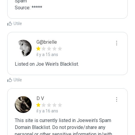
Spam

Source: *****
Utile
G@brielle
il y a 15 ans
Listed on Joe Wein's Blacklist.
Utile
D V
il y a 16 ans
This site is currently listed in Joewein's Spam 
Domain Blacklist. Do not provide/share any 
personal or other sensitive information in/with 