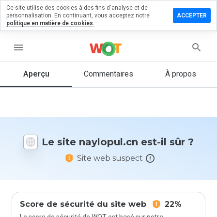
Ce site utilise des cookies à des fins d'analyse et de
sser un
personnalisation. En continuant, vous acceptez notre
ACCEPTER
mmentaire
politique en matière de cookies.
lopul.cn
menu
Aperçu
Commentaires
À propos
Quelle
note entre
1 et 5
donneriez-
vous à ce
Le site naylopul.cn est-il sûr ?
site ?
Site web suspect
Score de sécurité du site web
22%