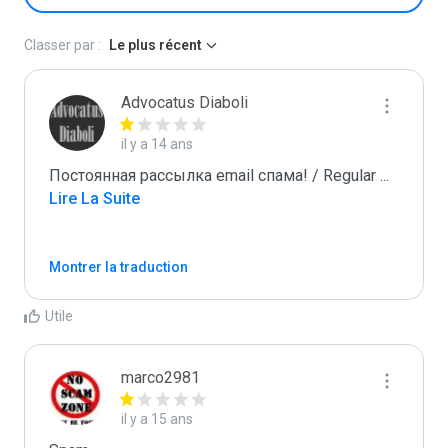
Classer par :
Le plus récent
Advocatus Diaboli
il y a 14 ans
Постоянная рассылка email спама! / Regular 
...
Lire La Suite
Montrer la traduction
Utile
marco2981
il y a 15 ans