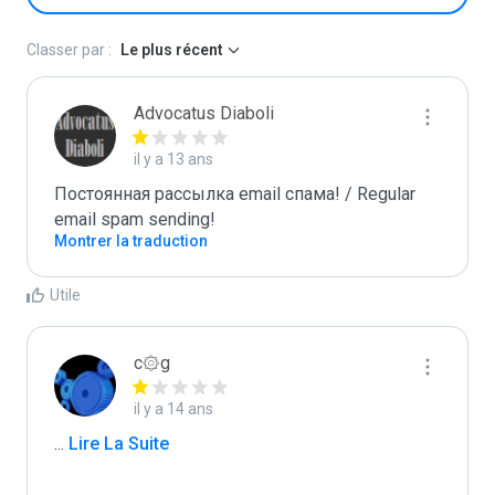
Classer par :
Le plus récent
Advocatus Diaboli
il y a 13 ans
Постоянная рассылка email спама! / Regular 
email spam sending!
Montrer la traduction
Utile
c۞g
il y a 14 ans
...
 Lire La Suite