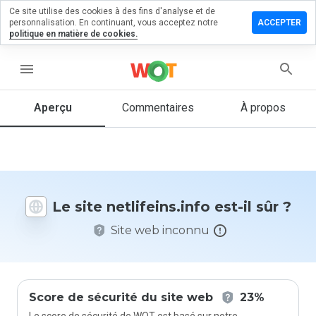
Ce site utilise des cookies à des fins d'analyse et de
sser un
personnalisation. En continuant, vous acceptez notre
ACCEPTER
mentaire
politique en matière de cookies.
ifeins.info
menu
Aperçu
Commentaires
À propos
Quelle
note entre
1 et 5
donneriez-
vous à ce
Le site netlifeins.info est-il sûr ?
site ?
Site web inconnu
Score de sécurité du site web
23%