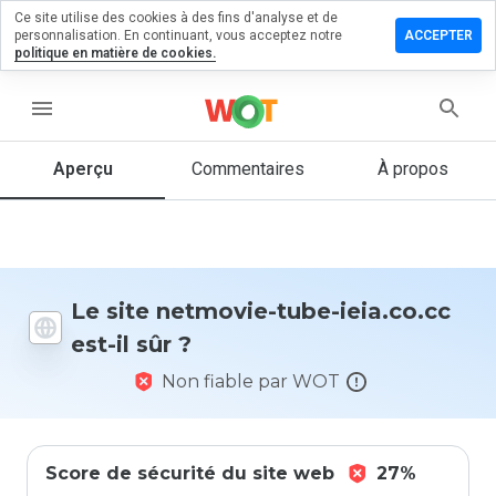
Ce site utilise des cookies à des fins d'analyse et de
sser un
personnalisation. En continuant, vous acceptez notre
ACCEPTER
mmentaire
politique en matière de cookies.
movie-
menu
e-
a.co.cc
Aperçu
Commentaires
À propos
Quelle
note entre
1 et 5
Le site netmovie-tube-ieia.co.cc
donneriez-
est-il sûr ?
vous à ce
site ?
Non fiable par WOT
Score de sécurité du site web
27%