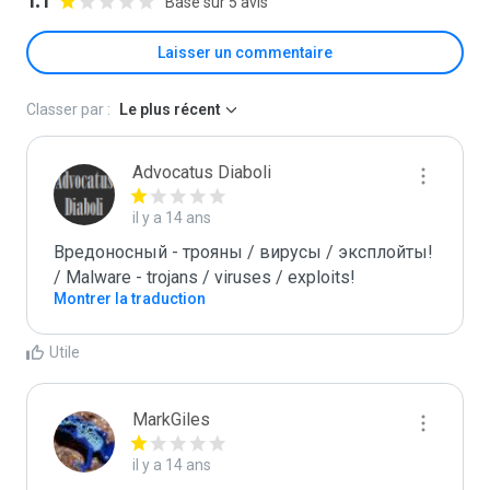
1.1
Basé sur 5 avis
Laisser un commentaire
Classer par :
Le plus récent
Advocatus Diaboli
il y a 14 ans
Вредоносный - трояны / вирусы / эксплойты! 
/ Malware - trojans / viruses / exploits!
Montrer la traduction
Utile
MarkGiles
il y a 14 ans