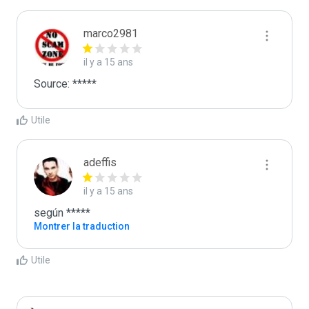
marco2981
il y a 15 ans
Source: *****
Utile
adeffis
il y a 15 ans
según *****
Montrer la traduction
Utile