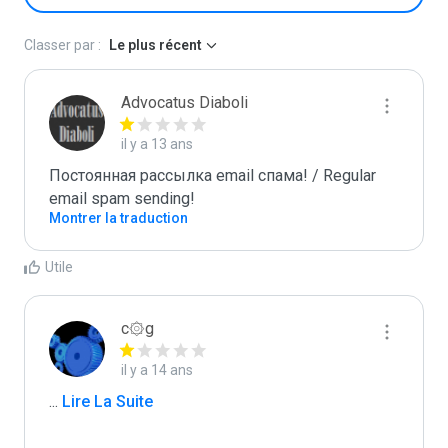
Classer par :
Le plus récent
Advocatus Diaboli
il y a 13 ans
Постоянная рассылка email спама! / Regular 
email spam sending!
Montrer la traduction
Utile
c۞g
il y a 14 ans
...
 Lire La Suite