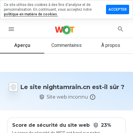
Ce site utilise des cookies à des fins d'analyse et de
sser un
personnalisation. En continuant, vous acceptez notre
ACCEPTER
mentaire
politique en matière de cookies.
tamrain.cn
menu
Aperçu
Commentaires
À propos
Quelle
note entre
1 et 5
donneriez-
vous à ce
Le site nightamrain.cn est-il sûr ?
site ?
Site web inconnu
Score de sécurité du site web
23%