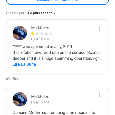
Classer par :
Le plus récent
MarkGiles
il y a 15 ans
***** was spammed in July, 2011

It is a fake newsfeed site on the surface. Scratch 
deeper and it is a huge spamming operation, righ
...
Lire La Suite
Utile
MarkGiles
il y a 15 ans
Demand Media must be ruing their decision to 