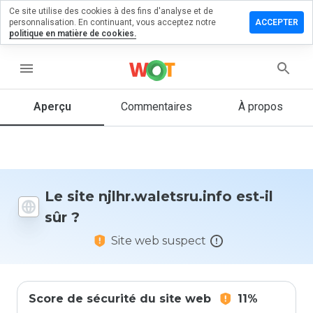
Ce site utilise des cookies à des fins d'analyse et de
er un
personnalisation. En continuant, vous acceptez notre
ACCEPTER
ntaire sur
politique en matière de cookies.
waletsru.info
menu
Aperçu
Commentaires
À propos
Quelle
note entre
1 et 5
donneriez-
vous à ce
site ?
Le site njlhr.waletsru.info est-il
sûr ?
Site web suspect
Score de sécurité du site web
11%