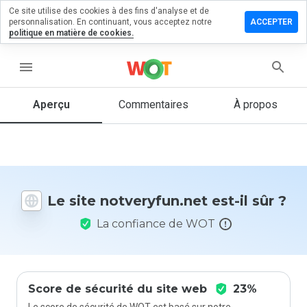
Ce site utilise des cookies à des fins d'analyse et de
sser un
personnalisation. En continuant, vous acceptez notre
ACCEPTER
mentaire
politique en matière de cookies.
eryfun.net
menu
Aperçu
Commentaires
À propos
Quelle
note entre
1 et 5
donneriez-
vous à ce
Le site notveryfun.net est-il sûr ?
site ?
La confiance de WOT
Score de sécurité du site web
23%