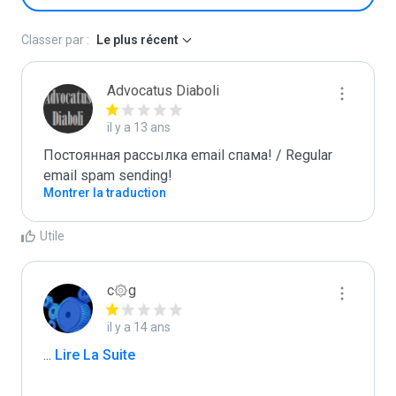
Classer par :
Le plus récent
Advocatus Diaboli
il y a 13 ans
Постоянная рассылка email спама! / Regular 
email spam sending!
Montrer la traduction
Utile
c۞g
il y a 14 ans
...
 Lire La Suite