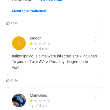
Montrer la traduction
Utile
seidon
S
il y a 14 ans
nullptr.ipq.co is a malware infected site / includes 
Trojans or Fake AV -> Possibly dangerous to 
visit!!
Utile
MarkGiles
il y a 14 ans