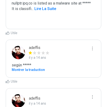
nullptr.ipq.co is listed as a malware site at *****

It is classifi
...
 Lire La Suite
Utile
adeffis
il y a 14 ans
según *****
Montrer la traduction
Utile
adeffis
il y a 14 ans