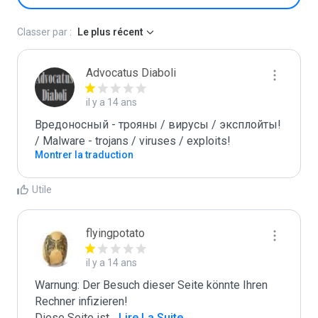
Classer par :
Le plus récent
Advocatus Diaboli
il y a 14 ans
Вредоносный - трояны / вирусы / эксплойты! 
/ Malware - trojans / viruses / exploits!
Montrer la traduction
Utile
flyingpotato
il y a 14 ans
Warnung: Der Besuch dieser Seite könnte Ihren 
Rechner infizieren!

Diese Seite ist
...
 Lire La Suite