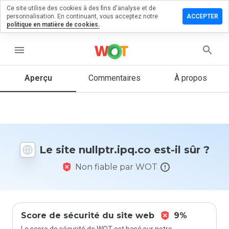
Ce site utilise des cookies à des fins d'analyse et de
sser un
personnalisation. En continuant, vous acceptez notre
ACCEPTER
mmentaire
politique en matière de cookies.
lptr.ipq.co
menu
Aperçu
Commentaires
À propos
Quelle
note entre
1 et 5
donneriez-
vous à ce
Le site nullptr.ipq.co est-il sûr ?
site ?
Non fiable par WOT
Score de sécurité du site web
9%