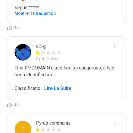
según *****
Montrer la traduction
Utile
c۞g
il y a 15 ans
This IP/DOMAIN classified as dangerous, it has 
been identified as...

Classificatio
...
 Lire La Suite
Utile
Pyrus communis
P