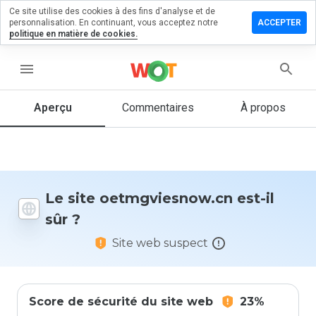
Ce site utilise des cookies à des fins d'analyse et de
er un
personnalisation. En continuant, vous acceptez notre
ACCEPTER
ntaire sur
politique en matière de cookies.
gviesnow.cn
menu
Aperçu
Commentaires
À propos
Quelle
note entre
1 et 5
donneriez-
vous à ce
site ?
Le site oetmgviesnow.cn est-il
sûr ?
Site web suspect
Score de sécurité du site web
23%