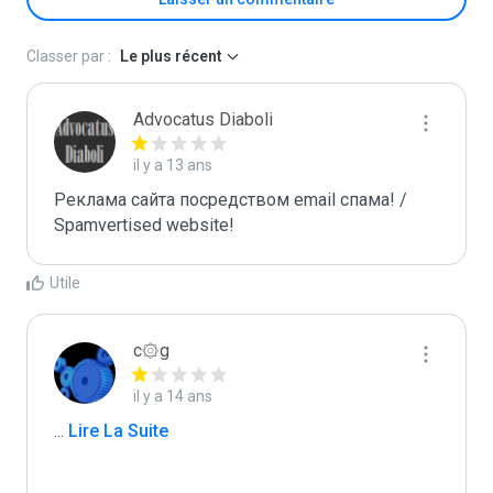
Classer par :
Le plus récent
Advocatus Diaboli
il y a 13 ans
Реклама сайта посредством email спама! / 
Spamvertised website!
Utile
c۞g
il y a 14 ans
...
 Lire La Suite